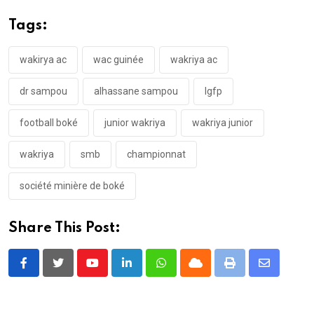
Tags:
wakirya ac
wac guinée
wakriya ac
dr sampou
alhassane sampou
lgfp
football boké
junior wakriya
wakriya junior
wakriya
smb
championnat
société minière de boké
Share This Post:
Youtube
LinkedIn
Whatsapp
Cloud
Print
Share
via
Email