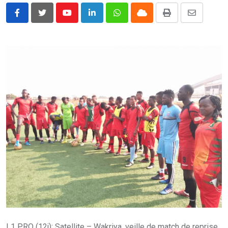
Youtube
LinkedIn
Whatsapp
Cloud
Print
Share
via
Email
L1 PRO (12j): Satellite – Wakriya, veille de match de reprise