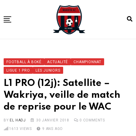
Skip
to
content
ACCUEIL
ACTUALITE
FOOTBALL À BOKÉ
ACTUALITÉ
CHAMPIONNAT
COMPETITIONS
LIGUE 1 PRO
LES JUNIORS
CLUB
L1 PRO (12j): Satellite –
ACADEMIE
Wakriya, veille de match
de reprise pour le WAC
BY
EL HADJ
30 JANVIER 2018
0
COMMENTS
1613
VIEWS
9 ANS AGO