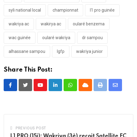
syli national local
championnat
l1 pro guinée
wakriya ac
wakirya ac
oularé benzema
wac guinée
oularé wakriya
dr sampou
alhassane sampou
lgfp
wakriya junior
Share This Post:
Youtube
LinkedIn
Whatsapp
Cloud
Print
Share
via
Email
PREVIOUS POST
L1 PRO (15j): Wakriya (3è) reçoit Satellite FC