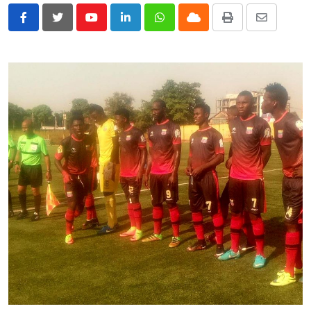
Youtube
LinkedIn
Whatsapp
Cloud
Print
Share
via
Email