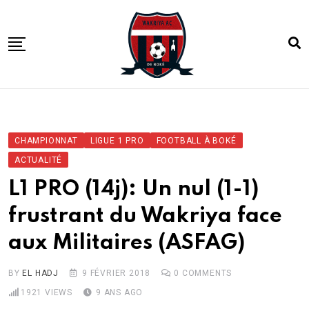
Skip
to
content
ACCUEIL
ACTUALITE
CHAMPIONNAT
LIGUE 1 PRO
FOOTBALL À BOKÉ
COMPETITIONS
ACTUALITÉ
CLUB
L1 PRO (14j): Un nul (1-1)
ACADEMIE
frustrant du Wakriya face
aux Militaires (ASFAG)
BY
EL HADJ
9 FÉVRIER 2018
0
COMMENTS
1921
VIEWS
9 ANS AGO