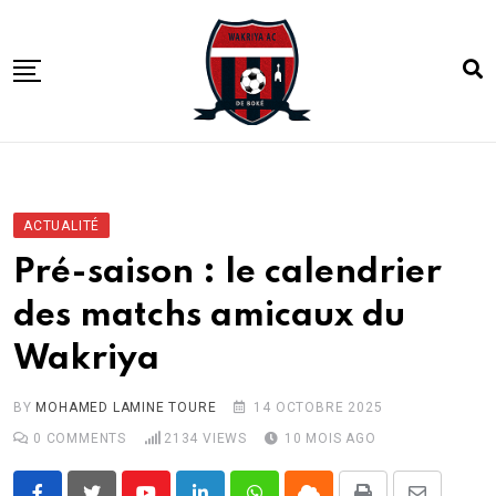
Skip
to
content
ACCUEIL
ACTUALITE
ACTUALITÉ
COMPETITIONS
Pré-saison : le calendrier
CLUB
des matchs amicaux du
ACADEMIE
Wakriya
BY
MOHAMED LAMINE TOURE
14 OCTOBRE 2025
0
COMMENTS
2134
VIEWS
10 MOIS AGO