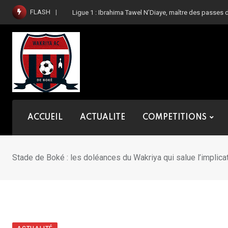
Skip
FLASH
Ligue 1 : Ibrahima Tawel N’Diaye, maître des passes 
to
content
ACCUEIL
ACTUALITE
COMPETITIONS
Stade de Boké : les doléances du Wakriya qui salue l’impl