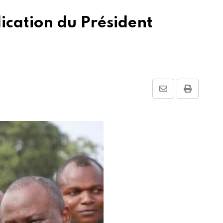
lication du Président
Share
Print
via
Email