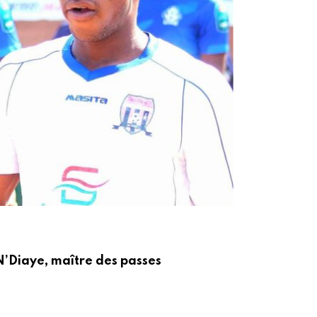
ACT
N’Diaye, maître des passes
De