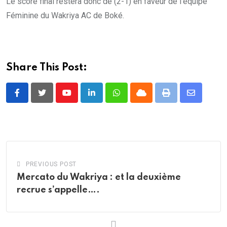
Le score final restera donc de (2-1) en faveur de l’équipe
Féminine du Wakriya AC de Boké.
Share This Post:
Youtube
LinkedIn
Whatsapp
Cloud
Print
Share
via
Email
PREVIOUS POST
Mercato du Wakriya : et la deuxième
recrue s’appelle….