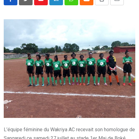
Youtube
LinkedIn
Whatsapp
Cloud
Print
Share
via
Email
L’équipe féminine du Wakriya AC recevait son homologue de
Sangaredi ce samedi 27 juillet au stade 1er Mai de Boké.