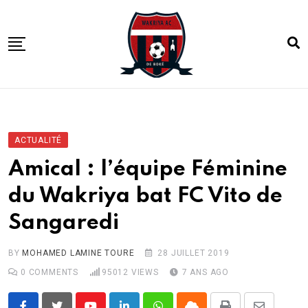
Skip
to
content
ACCUEIL
ACTUALITE
ACTUALITÉ
COMPETITIONS
Amical : l’équipe Féminine
CLUB
du Wakriya bat FC Vito de
ACADEMIE
Sangaredi
BY
MOHAMED LAMINE TOURE
28 JUILLET 2019
0
COMMENTS
95012
VIEWS
7 ANS AGO