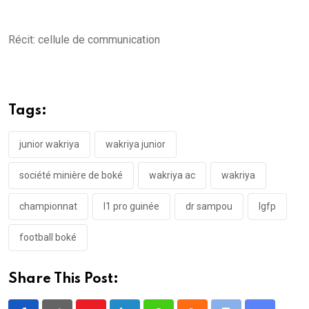
Récit: cellule de communication
Tags:
junior wakriya
wakriya junior
société minière de boké
wakriya ac
wakriya
championnat
l1 pro guinée
dr sampou
lgfp
football boké
Share This Post: