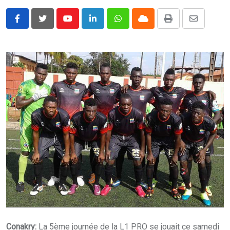
Youtube
LinkedIn
Whatsapp
Cloud
Print
Share
via
Email
Conakry:
La 5ème journée de la L1 PRO se jouait ce samedi