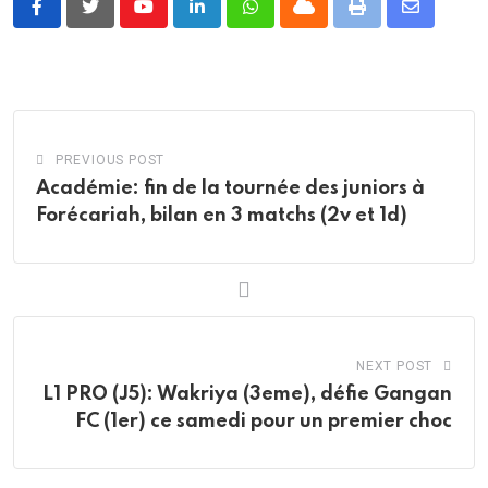
Youtube
LinkedIn
Whatsapp
Cloud
Print
Share
via
Email
PREVIOUS POST
Académie: fin de la tournée des juniors à
Forécariah, bilan en 3 matchs (2v et 1d)
NEXT POST
L1 PRO (J5): Wakriya (3eme), défie Gangan
FC (1er) ce samedi pour un premier choc