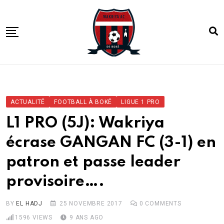
Skip
to
content
ACCUEIL
ACTUALITE
ACTUALITÉ
FOOTBALL À BOKÉ
LIGUE 1 PRO
COMPETITIONS
L1 PRO (5J): Wakriya
CLUB
écrase GANGAN FC (3-1) en
ACADEMIE
patron et passe leader
provisoire….
BY
EL HADJ
25 NOVEMBRE 2017
0
COMMENTS
1596
VIEWS
9 ANS AGO