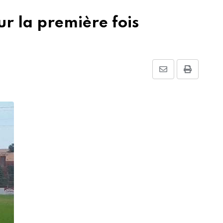
r la première fois
Share
Print
via
Email