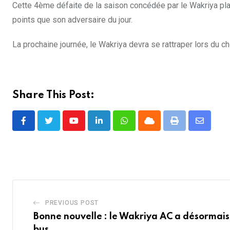
Cette 4ème défaite de la saison concédée par le Wakriya pla
points que son adversaire du jour.
La prochaine journée, le Wakriya devra se rattraper lors du 
Share This Post:
Youtube
LinkedIn
Whatsapp
Cloud
Print
Share
via
Email
PREVIOUS POST
Bonne nouvelle : le Wakriya AC a désormai
bus