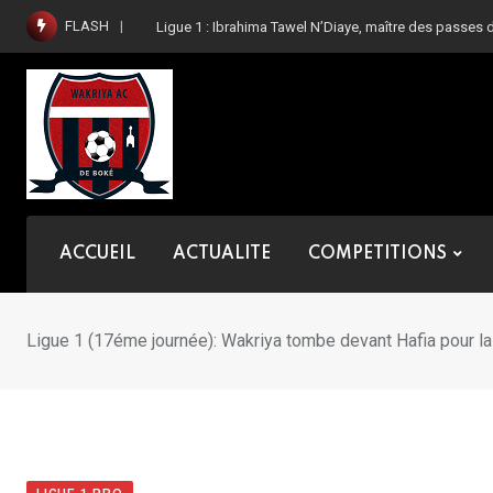
Skip
FLASH
Ligue 1 : Ibrahima Tawel N’Diaye, maître des passes 
to
content
ACCUEIL
ACTUALITE
COMPETITIONS
Ligue 1 (17éme journée): Wakriya tombe devant Hafia pour la