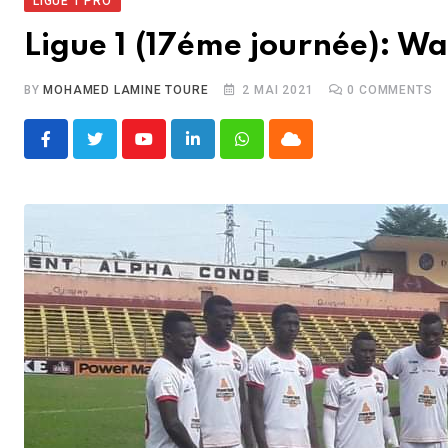
LIGUE 1 PRO
Ligue 1 (17éme journée): W
BY
MOHAMED LAMINE TOURE
2 MAI 2021
0
COMMENTS
Youtube
LinkedIn
Whatsapp
Cloud