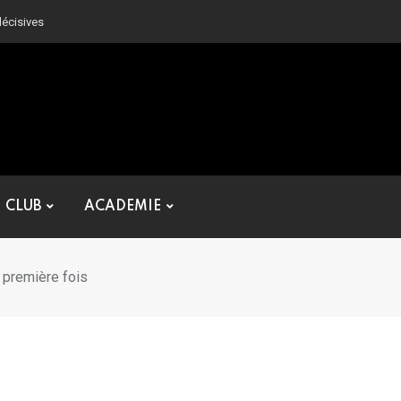
décisives
CLUB
ACADEMIE
 première fois