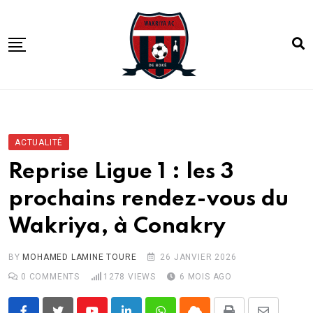
Skip
to
content
ACCUEIL
ACTUALITE
ACTUALITÉ
COMPETITIONS
Reprise Ligue 1 : les 3
CLUB
prochains rendez-vous du
ACADEMIE
Wakriya, à Conakry
BY
MOHAMED LAMINE TOURE
26 JANVIER 2026
0
COMMENTS
1278
VIEWS
6 MOIS AGO