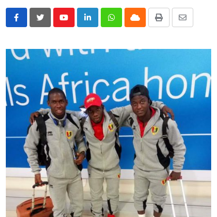
Youtube
LinkedIn
Whatsapp
Cloud
Print
Share
via
Email