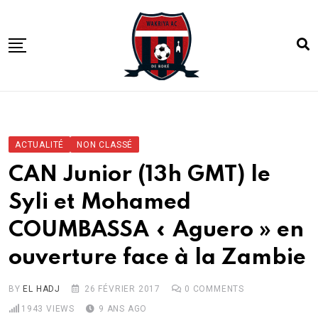
Skip
to
content
ACCUEIL
ACTUALITE
ACTUALITÉ
NON CLASSÉ
COMPETITIONS
CAN Junior (13h GMT) le
CLUB
Syli et Mohamed
ACADEMIE
COUMBASSA « Aguero » en
ouverture face à la Zambie
BY
EL HADJ
26 FÉVRIER 2017
0
COMMENTS
1943
VIEWS
9 ANS AGO