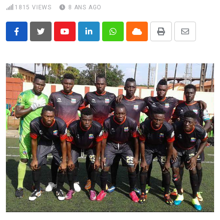
1815
VIEWS
8 ANS AGO
Youtube
LinkedIn
Whatsapp
Cloud
Print
Share
via
Email