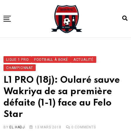
Skip
to
content
ACCUEIL
ACTUALITE
LIGUE 1 PRO
FOOTBALL À BOKÉ
ACTUALITÉ
COMPETITIONS
CHAMPIONNAT
CLUB
L1 PRO (18j): Oularé sauve
ACADEMIE
Wakriya de sa première
défaite (1-1) face au Felo
Star
BY
EL HADJ
13 MARS 2018
0
COMMENTS