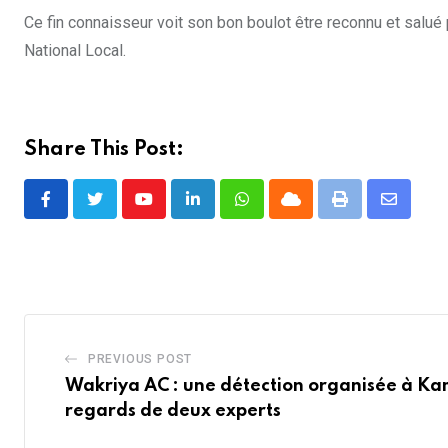
Ce fin connaisseur voit son bon boulot être reconnu et salué p
National Local.
Share This Post:
Youtube
LinkedIn
Whatsapp
Cloud
Print
Share
via
Email
PREVIOUS POST
Wakriya AC : une détection organisée à Kam
regards de deux experts