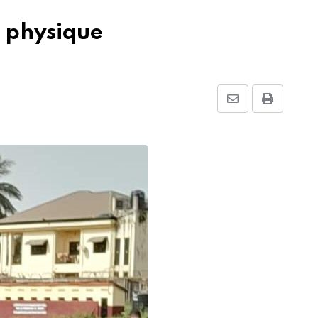
 physique
Share
Print
via
Email