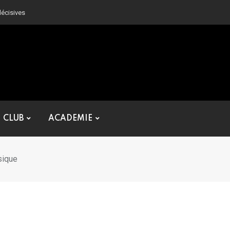
décisives
CLUB
ACADEMIE
sique