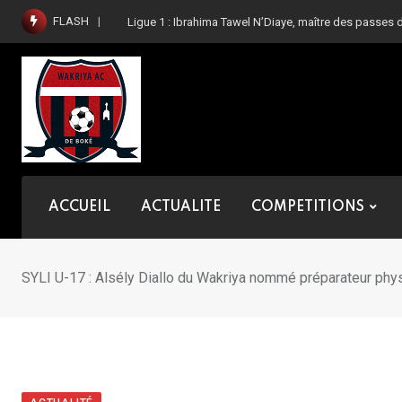
Skip
FLASH
Ligue 1 : Ibrahima Tawel N’Diaye, maître des passes 
to
content
ACCUEIL
ACTUALITE
COMPETITIONS
SYLI U-17 : Alsély Diallo du Wakriya nommé préparateur phy