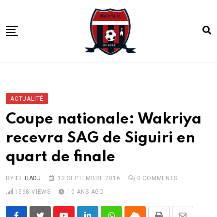
Skip
to
content
ACCUEIL
ACTUALITE
ACTUALITÉ
COMPETITIONS
Coupe nationale: Wakriya
CLUB
recevra SAG de Siguiri en
ACADEMIE
quart de finale
BY
EL HADJ
12 SEPTEMBRE 2016
0
COMMENTS
1568
VIEWS
10 ANS AGO