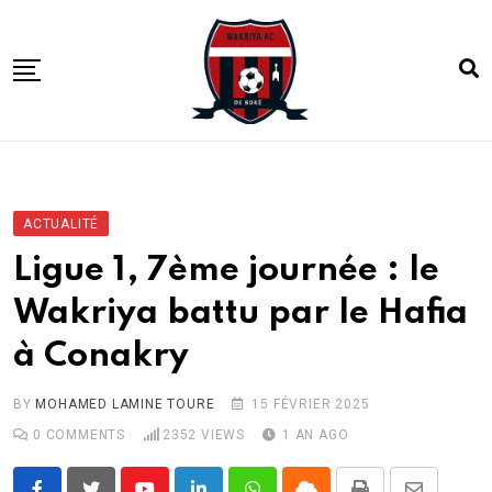
Skip
to
content
ACCUEIL
ACTUALITE
ACTUALITÉ
COMPETITIONS
Ligue 1, 7ème journée : le
CLUB
Wakriya battu par le Hafia
ACADEMIE
à Conakry
BY
MOHAMED LAMINE TOURE
15 FÉVRIER 2025
0
COMMENTS
2352
VIEWS
1 AN AGO