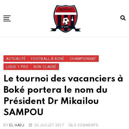
Skip
to
content
ACCUEIL
ACTUALITE
ACTUALITÉ
FOOTBALL À BOKÉ
CHAMPIONNAT
COMPETITIONS
LIGUE 1 PRO
NON CLASSÉ
CLUB
Le tournoi des vacanciers à
ACADEMIE
Boké portera le nom du
Président Dr Mikailou
SAMPOU
BY
EL HADJ
26 JUILLET 2017
0
COMMENTS