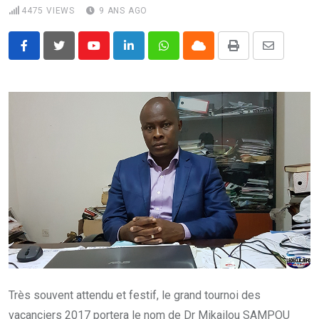
4475
VIEWS
9 ANS AGO
Youtube
LinkedIn
Whatsapp
Cloud
Print
Share
via
Email
Très souvent attendu et festif, le grand tournoi des
vacanciers 2017 portera le nom de Dr Mikailou SAMPOU