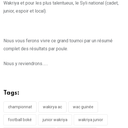
Wakriya et pour les plus talentueux, le Syli national (cadet,
junior, espoir et local).
Nous vous ferons vivre ce grand tournoi par un résumé
complet des résultats par poule.
Nous y reviendrons……
Tags:
championnat
wakirya ac
wac guinée
football boké
junior wakriya
wakriya junior