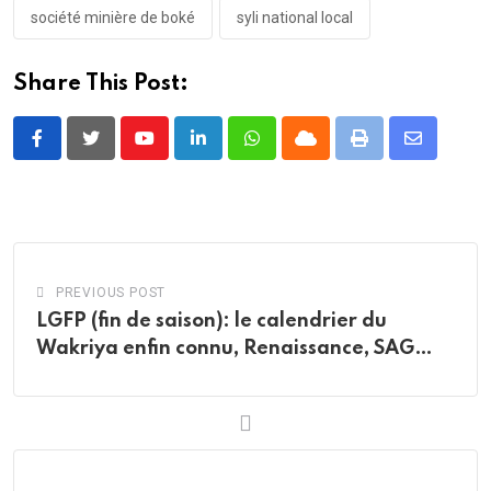
société minière de boké
syli national local
Share This Post:
Youtube
LinkedIn
Whatsapp
Cloud
Print
Share
via
Email
PREVIOUS POST
LGFP (fin de saison): le calendrier du
Wakriya enfin connu, Renaissance, SAG…