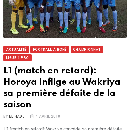
ACTUALITÉ
FOOTBALL À BOKÉ
CHAMPIONNAT
LIGUE 1 PRO
L1 (match en retard):
Horoya inflige au Wakriya
sa première défaite de la
saison
BY
EL HADJ
4 AVRIL 2018
L1 (match en retard): Wakriya concède sa première défaite