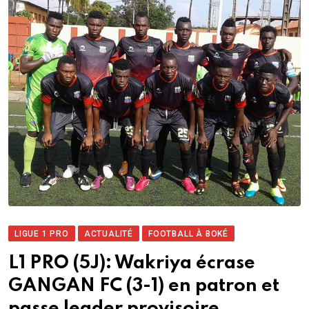
LIGUE 1 PRO
ACTUALITÉ
FOOTBALL À BOKÉ
L1 PRO (5J): Wakriya écrase
GANGAN FC (3-1) en patron et
passe leader provisoire….